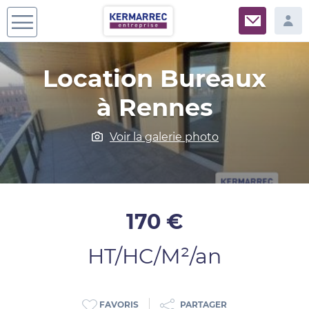
Location Bureaux
à Rennes
Voir la galerie photo
170 €
HT/HC/M²/an
PARTAGER
FAVORIS