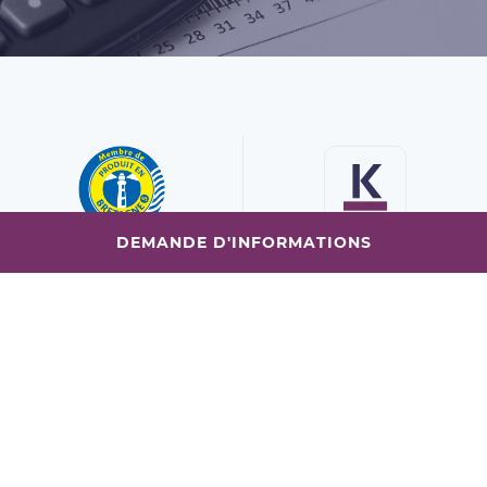
DEMANDE D'INFORMATIONS
Membre de
Entreprise familiale
l’Association
produit
depuis 1985
en Bretagne
Exigence et respect de nos
Une connaissance optimale
engagements sont nos
du Grand Ouest.
valeurs.