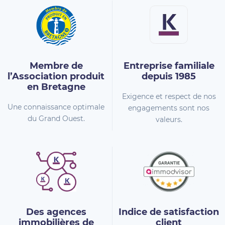
Membre de
Entreprise familiale
l’Association
produit
depuis 1985
en Bretagne
Exigence et respect de nos
Une connaissance optimale
engagements sont nos
du Grand Ouest.
valeurs.
Des agences
Indice de
satisfaction
immobilières
de
client