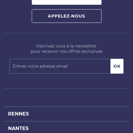
APPELEZ-NOUS
Inscrivez vous à la newsletter
pour recevoir nos offres exclusives
RENNES
NANTES
Achat bureaux Rennes