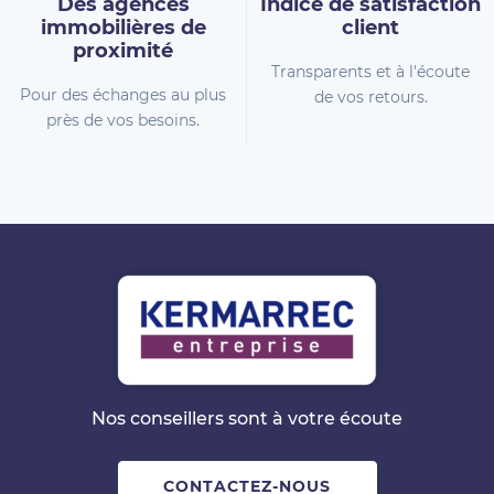
Des agences
Indice de
satisfaction
immobilières
de
client
proximité
Transparents et à l'écoute
Pour des échanges au plus
de vos retours.
près de vos besoins.
Nos conseillers sont à votre écoute
CONTACTEZ-NOUS