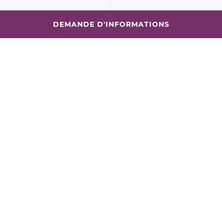
DEMANDE D'INFORMATIONS
Des agences
Indice de
satisfaction
immobilières
de
client
proximité
Transparents et à l'écoute
Pour des échanges au plus
de vos retours.
près de vos besoins.