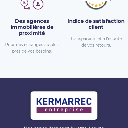
Des agences
Indice de
satisfaction
immobilières
de
client
proximité
Transparents et à l'écoute
Pour des échanges au plus
de vos retours.
près de vos besoins.