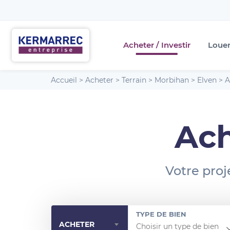
Acheter / Investir
Loue
Accueil
>
Acheter
>
Terrain
>
Morbihan
>
Elven
>
A
Ach
Votre proj
TYPE DE BIEN
ACHETER