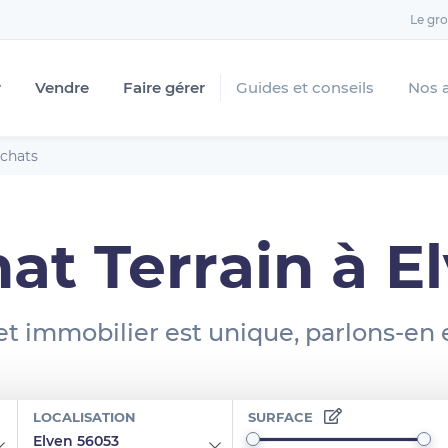
Le gr
r
Vendre
Faire gérer
Guides et conseils
Nos 
chats
at Terrain à E
et immobilier est unique, parlons-en
LOCALISATION
SURFACE
Elven 56053