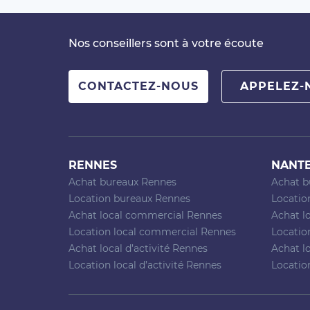
Nos conseillers sont à votre écoute
CONTACTEZ-NOUS
APPELEZ-
RENNES
NANT
Achat bureaux Rennes
Achat b
Location bureaux Rennes
Locatio
Achat local commercial Rennes
Achat l
Location local commercial Rennes
Locatio
Achat local d’activité Rennes
Achat lo
Location local d’activité Rennes
Location