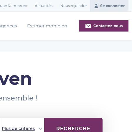
oupe Kermarrec
Actualités
Nous rejoindre
Se connecter
agences
Estimer mon bien
Contactez-nous
lven
 ensemble !
RECHERCHE
Plus de critères