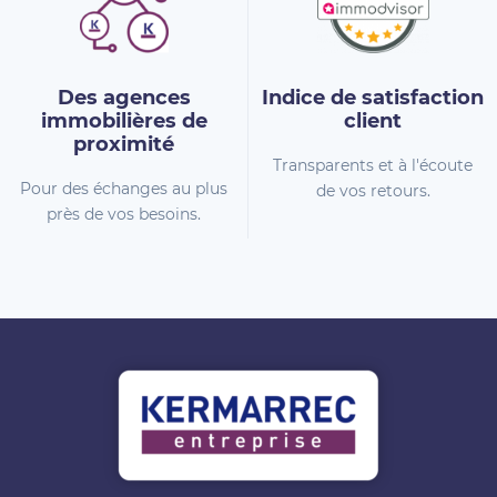
Des agences
Indice de
satisfaction
immobilières
de
client
proximité
Transparents et à l'écoute
Pour des échanges au plus
de vos retours.
près de vos besoins.