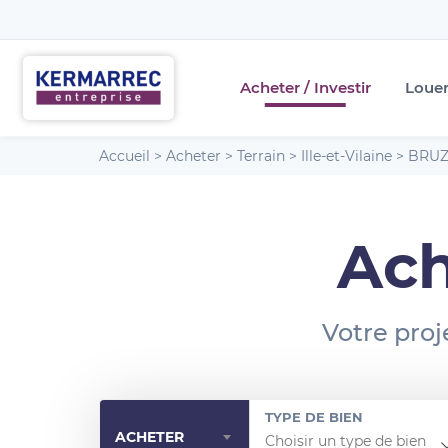
Acheter / Investir
Loue
Accueil
>
Acheter
>
Terrain
>
Ille-et-Vilaine
>
BRU
Ach
Votre proj
TYPE DE BIEN
ACHETER