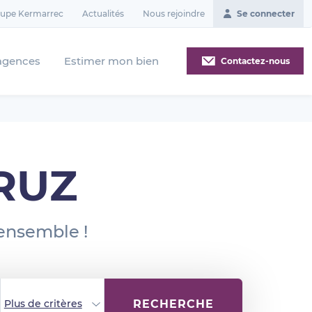
oupe Kermarrec
Actualités
Nous rejoindre
Se connecter
agences
Estimer mon bien
Contactez-nous
BRUZ
 ensemble !
RECHERCHE
Plus de critères