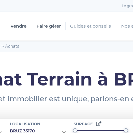
Le gr
r
Vendre
Faire gérer
Guides et conseils
Nos 
Z
>
Achats
at Terrain à 
et immobilier est unique, parlons-en
LOCALISATION
SURFACE
BRUZ 35170