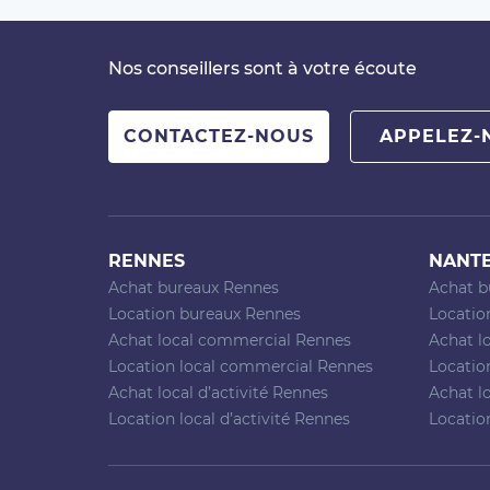
Nos conseillers sont à votre écoute
CONTACTEZ-NOUS
APPELEZ-
RENNES
NANT
Achat bureaux Rennes
Achat b
Location bureaux Rennes
Locatio
Achat local commercial Rennes
Achat l
Location local commercial Rennes
Locatio
Achat local d’activité Rennes
Achat lo
Location local d’activité Rennes
Location