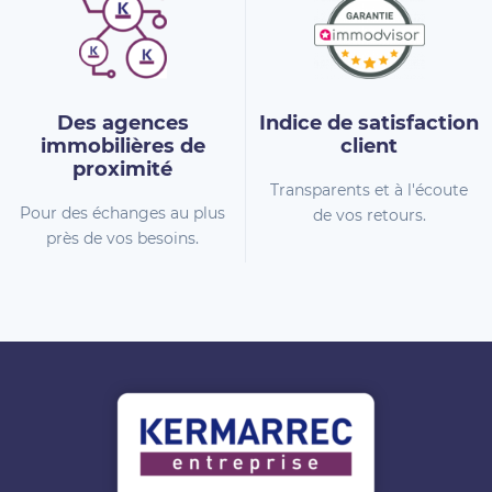
Des agences
Indice de
satisfaction
immobilières
de
client
proximité
Transparents et à l'écoute
Pour des échanges au plus
de vos retours.
près de vos besoins.