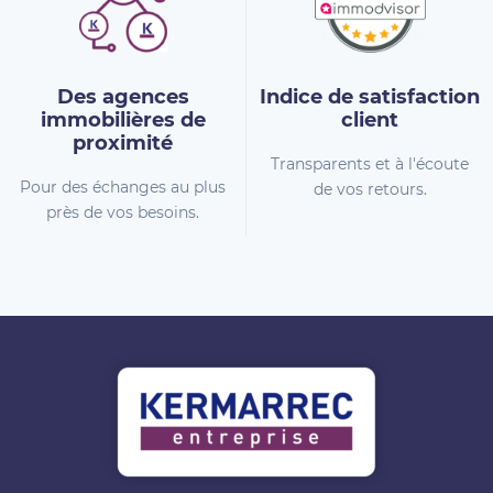
Des agences
Indice de
satisfaction
immobilières
de
client
proximité
Transparents et à l'écoute
Pour des échanges au plus
de vos retours.
près de vos besoins.