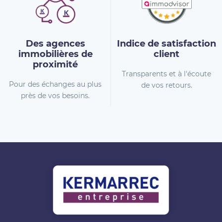
Des agences
Indice de
satisfaction
immobilières
de
client
proximité
Transparents et à l'écoute
Pour des échanges au plus
de vos retours.
près de vos besoins.