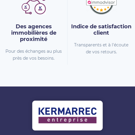
Des agences
Indice de
satisfaction
immobilières
de
client
proximité
Transparents et à l'écoute
Pour des échanges au plus
de vos retours.
près de vos besoins.