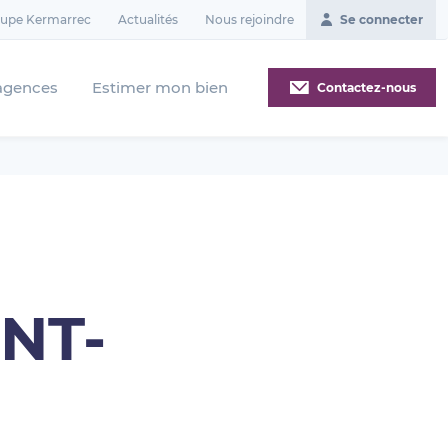
oupe Kermarrec
Actualités
Nous rejoindre
Se connecter
agences
Estimer mon bien
Contactez-nous
INT-