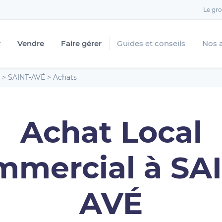
Le gr
r
Vendre
Faire gérer
Guides et conseils
Nos 
>
SAINT-AVÉ
>
Achats
Achat Local
mercial à SA
AVÉ