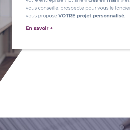
votre entreprise ? Et si le
« clés en main »
ét
vous conseille, prospecte pour vous le foncie
vous propose
VOTRE projet personnalisé
.
En savoir +