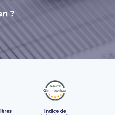
en ?
ières
Indice de