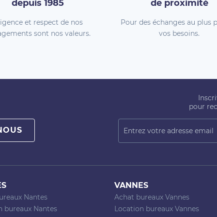
depuis 1985
de proximité
igence et respect de nos
Pour des échanges au plus p
gements sont nos valeurs.
vos besoins.
Inscr
pour rec
NOUS
ES
VANNES
ureaux Nantes
Achat bureaux Vannes
n bureaux Nantes
Location bureaux Vannes