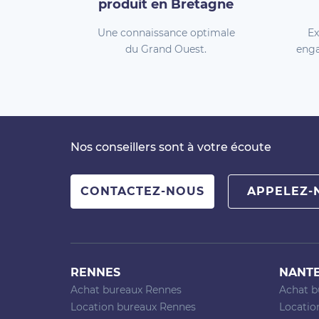
produit en Bretagne
Une connaissance optimale
Ex
du Grand Ouest.
enga
Nos conseillers sont à votre écoute
CONTACTEZ-NOUS
APPELEZ-
RENNES
NANT
Achat bureaux Rennes
Achat b
Location bureaux Rennes
Locatio