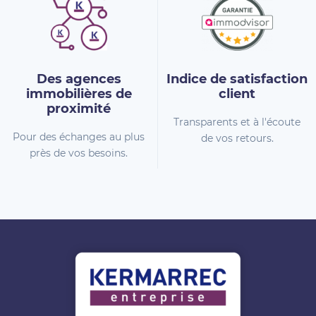
Des agences
Indice de
satisfaction
immobilières
de
client
proximité
Transparents et à l'écoute
Pour des échanges au plus
de vos retours.
près de vos besoins.