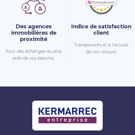
Des agences
Indice de
satisfaction
immobilières
de
client
proximité
Transparents et à l'écoute
Pour des échanges au plus
de vos retours.
près de vos besoins.