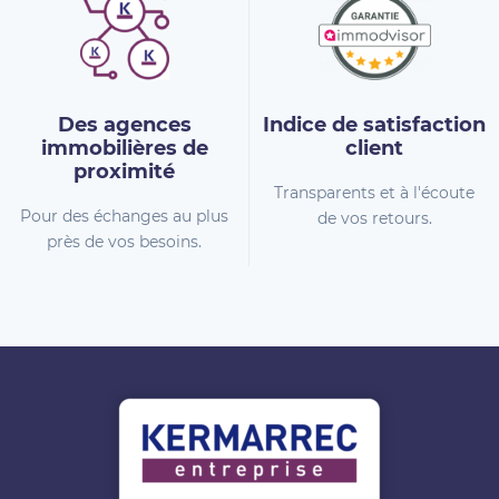
Des agences
Indice de
satisfaction
immobilières
de
client
proximité
Transparents et à l'écoute
Pour des échanges au plus
de vos retours.
près de vos besoins.