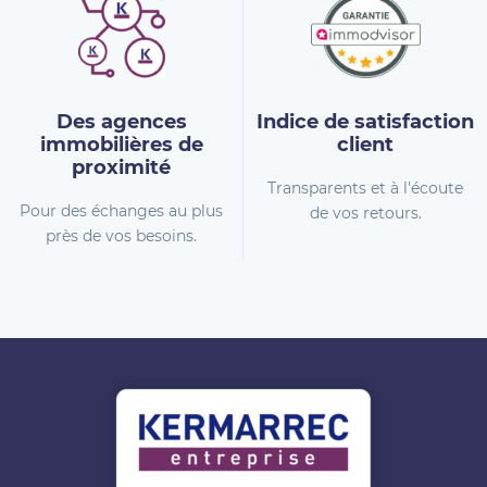
Des agences
Indice de
satisfaction
immobilières
de
client
proximité
Transparents et à l'écoute
Pour des échanges au plus
de vos retours.
près de vos besoins.