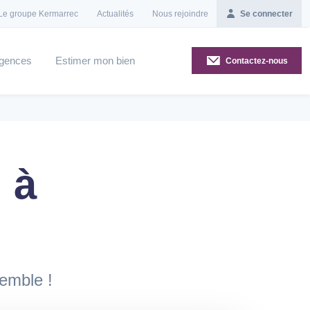
Le groupe Kermarrec
Actualités
Nous rejoindre
Se connecter
gences
Estimer mon bien
Contactez-nous
 à
semble !