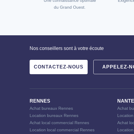
Une connaissance optimale
Exigenc
du Grand Ouest.
Nos conseillers sont à votre écoute
CONTACTEZ-NOUS
APPELEZ-N
RENNES
NANT
Achat bureaux Rennes
Achat bu
Location bureaux Rennes
Location
Achat local commercial Rennes
Achat lo
Location local commercial Rennes
Location