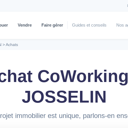
ouer
Vendre
Faire gérer
Guides et conseils
Nos a
N
>
Achats
chat CoWorking
JOSSELIN
rojet immobilier est unique, parlons-en en