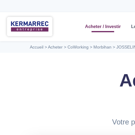
Acheter / Investir
L
Accueil
>
Acheter
>
CoWorking
>
Morbihan
>
JOSSELI
A
Votre p