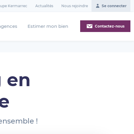
oupe Kermarrec
Actualités
Nous rejoindre
Se connecter
agences
Estimer mon bien
Contactez-nous
 en
e
 ensemble !