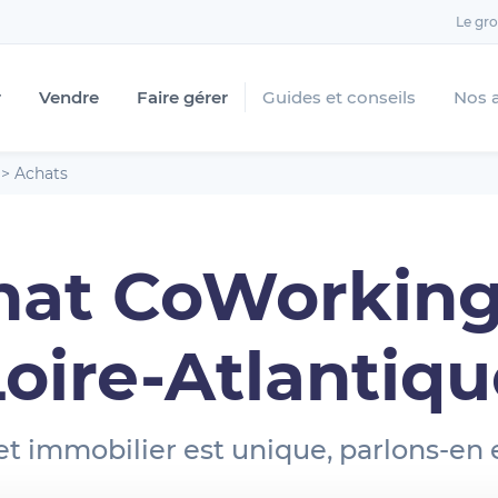
Le gr
r
Vendre
Faire gérer
Guides et conseils
Nos 
>
Achats
hat CoWorking
Loire-Atlantiqu
et immobilier est unique, parlons-en