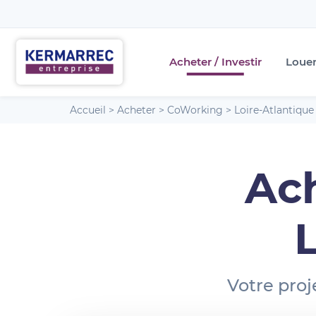
Acheter / Investir
Loue
Accueil
>
Acheter
>
CoWorking
>
Loire-Atlantique
Ac
Votre proj