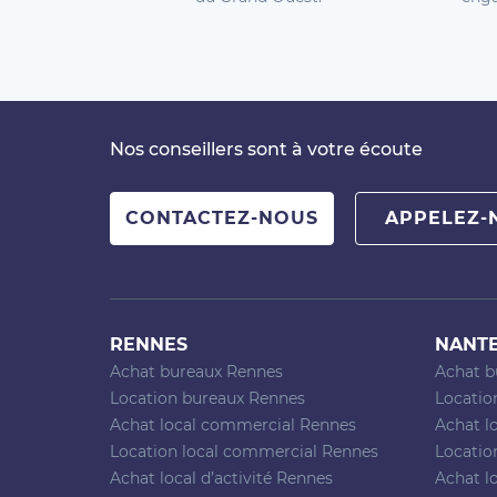
Nos conseillers sont à votre écoute
CONTACTEZ-NOUS
APPELEZ-
RENNES
NANT
Achat bureaux Rennes
Achat b
Location bureaux Rennes
Locatio
Achat local commercial Rennes
Achat l
Location local commercial Rennes
Locatio
Achat local d’activité Rennes
Achat lo