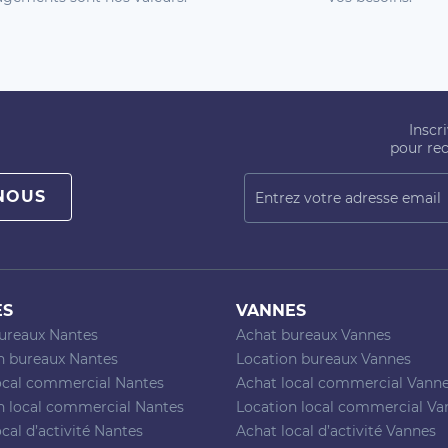
Inscr
pour rec
NOUS
ES
VANNES
ureaux Nantes
Achat bureaux Vannes
n bureaux Nantes
Location bureaux Vannes
ocal commercial Nantes
Achat local commercial Vann
n local commercial Nantes
Location local commercial Va
cal d’activité Nantes
Achat local d’activité Vannes