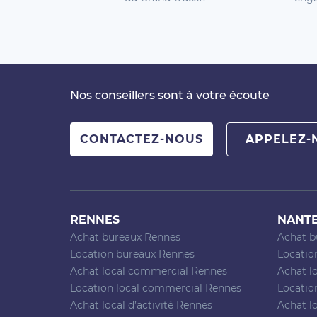
Nos conseillers sont à votre écoute
CONTACTEZ-NOUS
APPELEZ-
RENNES
NANT
Achat bureaux Rennes
Achat b
Location bureaux Rennes
Locatio
Achat local commercial Rennes
Achat l
Location local commercial Rennes
Locatio
Achat local d’activité Rennes
Achat lo