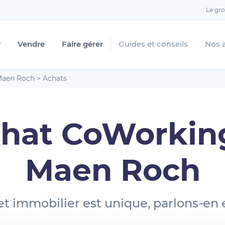
Le gr
r
Vendre
Faire gérer
Guides et conseils
Nos 
aen Roch
>
Achats
hat CoWorkin
Maen Roch
et immobilier est unique, parlons-en