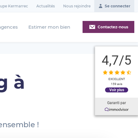
oupe Kermarrec
Actualités
Nous rejoindre
Se connecter
agences
Estimer mon bien
Contactez-nous
4,7
/5
g à
EXCELLENT
159 avis
Voir plus
Garanti par
 ensemble !