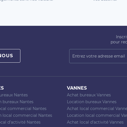
Inscr
pour rec
NOUS
ES
VANNES
ureaux Nantes
Achat bureaux Vannes
n bureaux Nantes
Location bureaux Vannes
ocal commercial Nantes
Achat local commercial Vann
n local commercial Nantes
Location local commercial Va
cal d’activité Nantes
Achat local d’activité Vannes