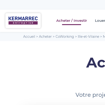
Acheter / Investir
Loue
Accueil
>
Acheter
>
CoWorking
>
Ille-et-Vilaine
>
M
Ac
Votre proj