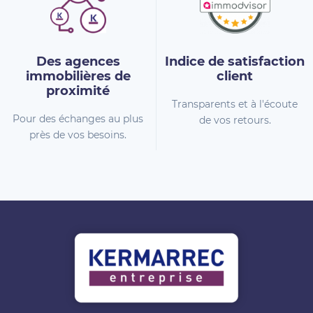
Des agences
Indice de
satisfaction
immobilières
de
client
proximité
Transparents et à l'écoute
Pour des échanges au plus
de vos retours.
près de vos besoins.