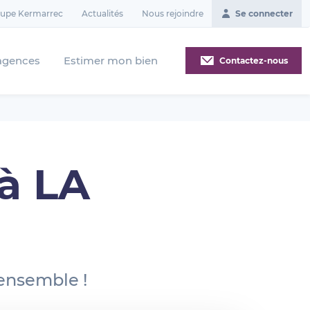
oupe Kermarrec
Actualités
Nous rejoindre
Se connecter
agences
Estimer mon bien
Contactez-nous
à LA
 ensemble !