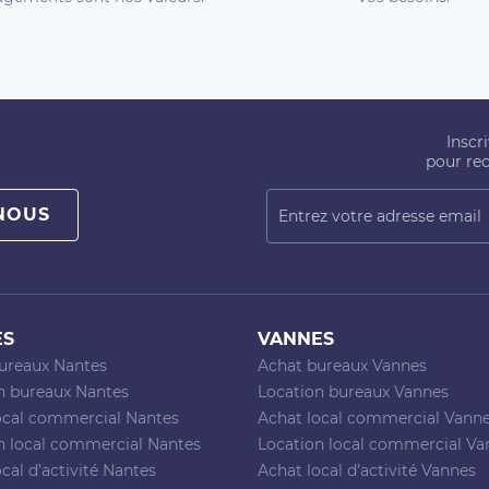
Inscr
pour rec
NOUS
ES
VANNES
ureaux Nantes
Achat bureaux Vannes
n bureaux Nantes
Location bureaux Vannes
ocal commercial Nantes
Achat local commercial Vann
n local commercial Nantes
Location local commercial Va
cal d’activité Nantes
Achat local d’activité Vannes