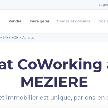
Le gr
r
Vendre
Faire gérer
Guides et conseils
Nos 
A MEZIERE
>
Achats
at CoWorking 
MEZIERE
et immobilier est unique, parlons-en