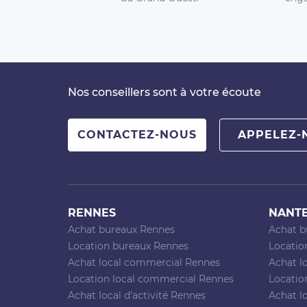
Nos conseillers sont à votre écoute
CONTACTEZ-NOUS
APPELEZ-
RENNES
NANT
Achat bureaux Rennes
Achat b
Location bureaux Rennes
Locatio
Achat local commercial Rennes
Achat l
Location local commercial Rennes
Locatio
Achat local d’activité Rennes
Achat lo