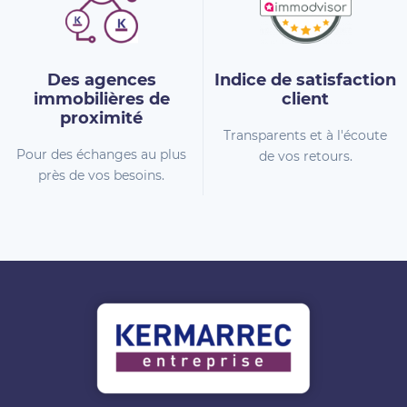
Des agences
Indice de
satisfaction
immobilières
de
client
proximité
Transparents et à l'écoute
Pour des échanges au plus
de vos retours.
près de vos besoins.