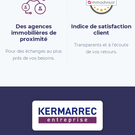
Des agences
Indice de
satisfaction
immobilières
de
client
proximité
Transparents et à l'écoute
Pour des échanges au plus
de vos retours.
près de vos besoins.