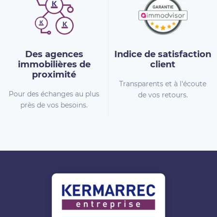
Des agences
Indice de
satisfaction
immobilières
de
client
proximité
Transparents et à l'écoute
Pour des échanges au plus
de vos retours.
près de vos besoins.