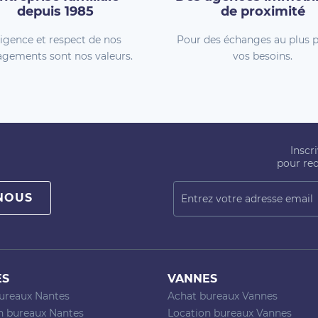
depuis 1985
de proximité
igence et respect de nos
Pour des échanges au plus p
gements sont nos valeurs.
vos besoins.
Inscr
pour rec
NOUS
ES
VANNES
ureaux Nantes
Achat bureaux Vannes
n bureaux Nantes
Location bureaux Vannes