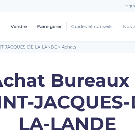
Le gr
r
Vendre
Faire gérer
Guides et conseils
Nos 
NT-JACQUES-DE-LA-LANDE
>
Achats
chat Bureaux
INT-JACQUES-
LA-LANDE