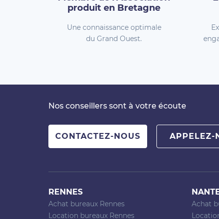
produit en Bretagne
Une connaissance optimale
Ex
du Grand Ouest.
enga
Nos conseillers sont à votre écoute
CONTACTEZ-NOUS
APPELEZ-
RENNES
NANT
Achat bureaux Rennes
Achat b
Location bureaux Rennes
Locatio