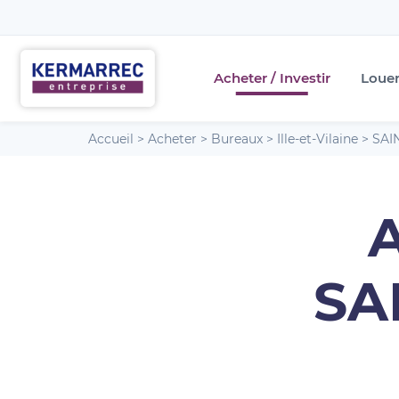
Acheter / Investir
Loue
Accueil
>
Acheter
>
Bureaux
>
Ille-et-Vilaine
>
SAI
A
SA