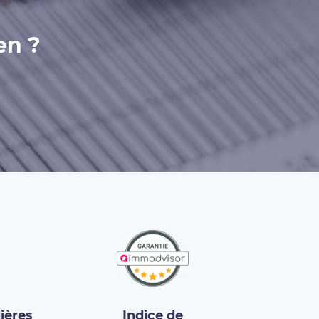
en ?
ières
Indice de