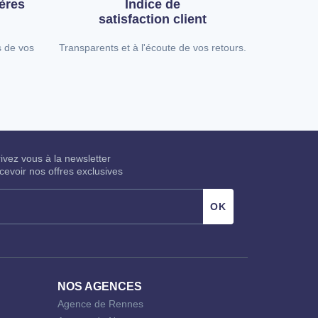
ères
Indice de
satisfaction client
s de vos
Transparents et à l'écoute de vos retours.
rivez vous à la newsletter
cevoir nos offres exclusives
NOS AGENCES
Agence de Rennes