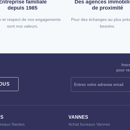
Entreprise familiale
Des agences immobili
depuis 1985
de proximité
e et respect de nos engagements
Pour des échanges au plus prè
sont nos valeurs.
besoins.
Insc
pour re
OUS
ES
VANNES
reaux Nantes
Achat bureaux Vannes