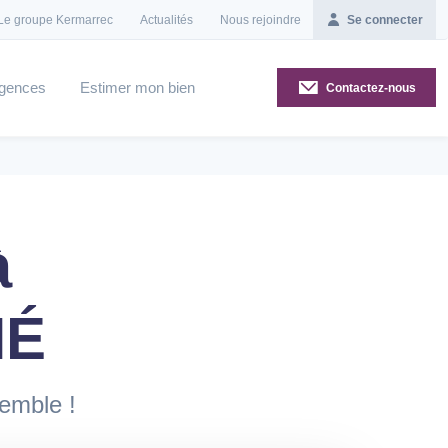
Le groupe Kermarrec
Actualités
Nous rejoindre
Se connecter
gences
Estimer mon bien
Contactez-nous
à
NÉ
semble !