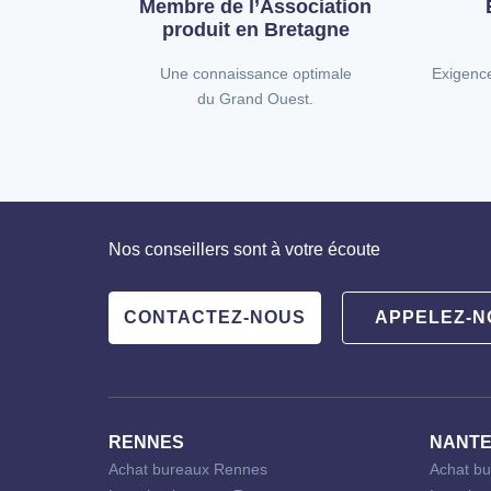
Membre de l’Association
produit en Bretagne
Une connaissance optimale
Exigenc
du Grand Ouest.
Nos conseillers sont à votre écoute
CONTACTEZ-NOUS
APPELEZ-N
RENNES
NANT
Achat bureaux Rennes
Achat bu