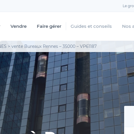
Le gr
r
Vendre
Faire gérer
Guides et conseils
Nos 
NES
>
vente Bureaux Rennes – 35000 – VP61187