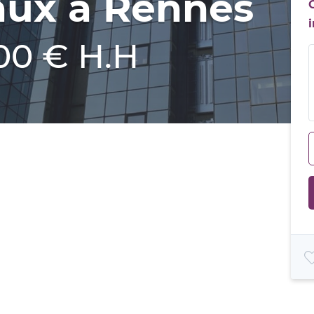
aux à Rennes
00 € H.H