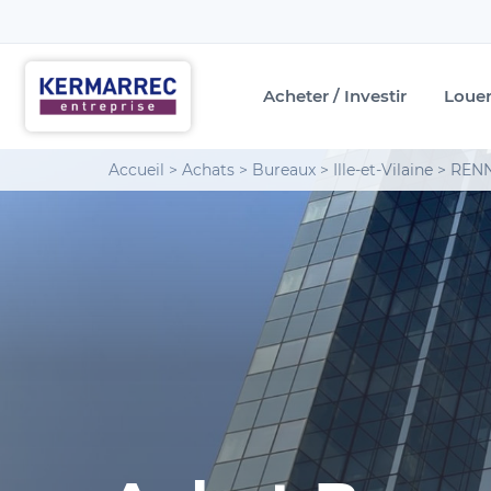
Acheter / Investir
Loue
Accueil
>
Achats
>
Bureaux
>
Ille-et-Vilaine
>
REN