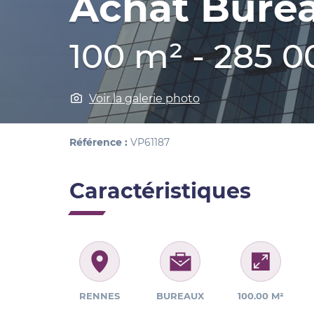
Achat Bure
100 m² - 285 0
Voir la galerie photo
Référence :
VP61187
Caractéristiques
RENNES
BUREAUX
100.00 M²