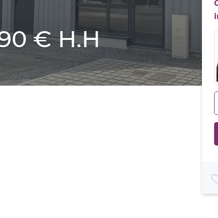
490 € H.H