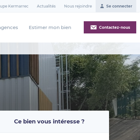
oupe Kermarrec
Actualités
Nous rejoindre
Se connecter
agences
Estimer mon bien
Contactez-nous
Ce bien vous intéresse ?