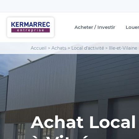
Acheter / Investir
Loue
Accueil
>
Achats
>
Local d'activité
>
Ille-et-Vilaine
Achat Local 