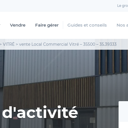
Le gr
r
Vendre
Faire gérer
Guides et conseils
Nos 
>
VITRÉ
>
vente Local Commercial Vitré – 35500 – 35.39333
d'activité