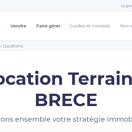
Le gr
r
Vendre
Faire gérer
Guides et conseils
Nos 
>
Locations
ocation Terrain
BRECE
ons ensemble votre stratégie immobi