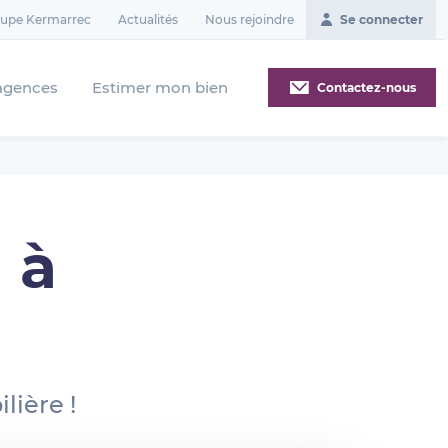
oupe Kermarrec
Actualités
Nous rejoindre
Se connecter
agences
Estimer mon bien
Contactez-nous
 à
lière !