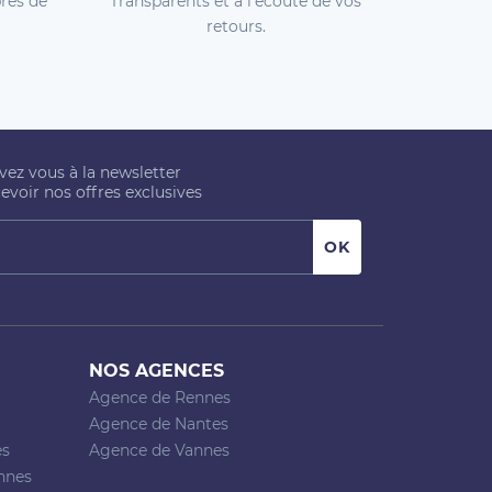
rès de
Transparents et à l'écoute de vos
retours.
ivez vous à la newsletter
evoir nos offres exclusives
NOS AGENCES
Agence de Rennes
Agence de Nantes
es
Agence de Vannes
nnes