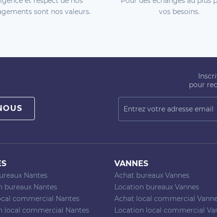
igence et respect de nos
Pour des échanges au plus p
gements sont nos valeurs.
vos besoins.
Inscr
pour rec
NOUS
ES
VANNES
ureaux Nantes
Achat bureaux Vannes
n bureaux Nantes
Location bureaux Vannes
ocal commercial Nantes
Achat local commercial Vann
n local commercial Nantes
Location local commercial Va