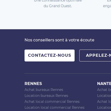
Une connaissance optimale
Ex
du Grand Ouest.
enga
Nos conseillers sont à votre écoute
CONTACTEZ-NOUS
APPELEZ-
RENNES
NANT
Achat bureaux Rennes
Achat b
Location bureaux Rennes
Locatio
Achat local commercial Rennes
Achat l
Location local commercial Rennes
Locatio