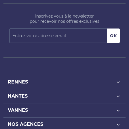
Inscrivez vous à la newsletter
pour recevoir nos offres exclusives
RENNES
NANTES
Achat bureaux Rennes
Location bureaux Rennes
VANNES
Achat bureaux Nantes
Achat local commercial Rennes
Location bureaux Nantes
NOS AGENCES
Achat bureaux Vannes