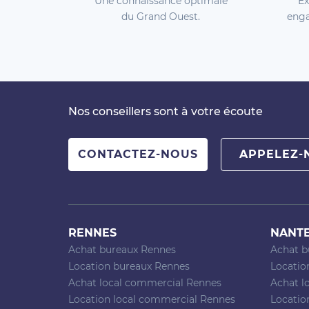
Une connaissance optimale
Ex
du Grand Ouest.
enga
Nos conseillers sont à votre écoute
CONTACTEZ-NOUS
APPELEZ-
RENNES
NANT
Achat bureaux Rennes
Achat b
Location bureaux Rennes
Locatio
Achat local commercial Rennes
Achat l
Location local commercial Rennes
Locatio