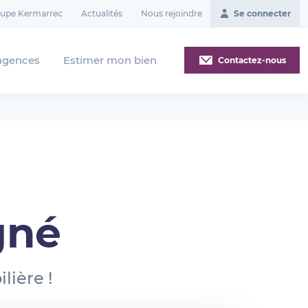
oupe Kermarrec
Actualités
Nous rejoindre
Se connecter
agences
Estimer mon bien
Contactez-nous
l
gné
lière !