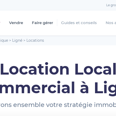
Le gr
r
Vendre
Faire gérer
Guides et conseils
Nos 
tique
>
Ligné
>
Locations
Location Loca
mmercial à Li
ons ensemble votre stratégie immobi