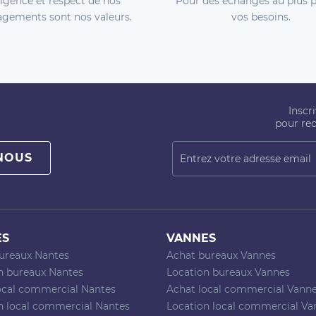
igence et respect de nos
Pour des échanges au plus p
gements sont nos valeurs.
vos besoins.
Inscr
pour rec
NOUS
ES
VANNES
ureaux Nantes
Achat bureaux Vannes
n bureaux Nantes
Location bureaux Vannes
ocal commercial Nantes
Achat local commercial Vann
n local commercial Nantes
Location local commercial Va