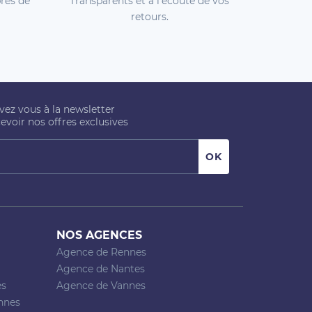
rès de
Transparents et à l'écoute de vos
retours.
ivez vous à la newsletter
evoir nos offres exclusives
NOS AGENCES
Agence de Rennes
Agence de Nantes
es
Agence de Vannes
nnes