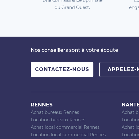
Une connaissance optimale
Ex
du Grand Ouest.
enga
Nos conseillers sont à votre écoute
CONTACTEZ-NOUS
APPELEZ-
RENNES
NANT
Achat bureaux Rennes
Achat b
Location bureaux Rennes
Locatio
Achat local commercial Rennes
Achat l
Location local commercial Rennes
Locatio