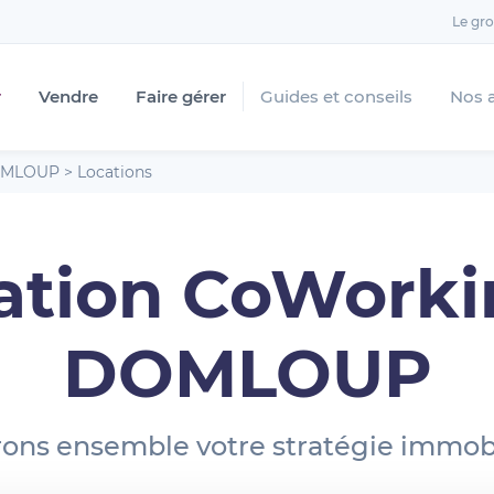
Le gr
r
Vendre
Faire gérer
Guides et conseils
Nos 
MLOUP
>
Locations
ation CoWorki
DOMLOUP
ons ensemble votre stratégie immobi