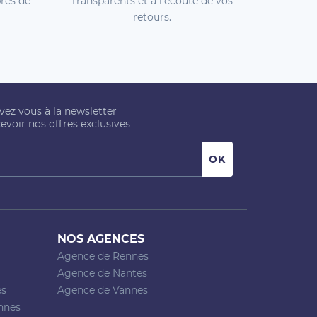
rès de
Transparents et à l'écoute de vos
retours.
ivez vous à la newsletter
evoir nos offres exclusives
NOS AGENCES
Agence de Rennes
Agence de Nantes
es
Agence de Vannes
nnes