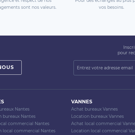
igence et respect de nos
Pour des échanges au plus p
gements sont nos valeurs.
vos besoins.
Inscr
pour rec
NOUS
ES
VANNES
ureaux Nantes
Achat bureaux Vannes
n bureaux Nantes
Location bureaux Vannes
ocal commercial Nantes
Achat local commercial Vann
n local commercial Nantes
Location local commercial Va