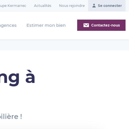
oupe Kermarrec
Actualités
Nous rejoindre
Se connecter
agences
Estimer mon bien
Contactez-nous
ng à
lière !