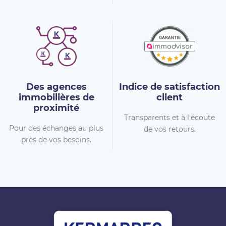
Des agences
Indice de
satisfaction
immobilières
de
client
proximité
Transparents et à l'écoute
Pour des échanges au plus
de vos retours.
près de vos besoins.