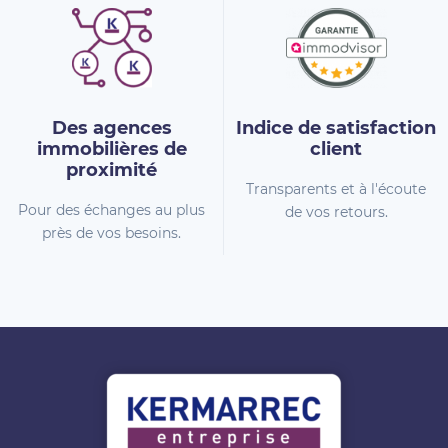
Des agences
Indice de
satisfaction
immobilières
de
client
proximité
Transparents et à l'écoute
Pour des échanges au plus
de vos retours.
près de vos besoins.