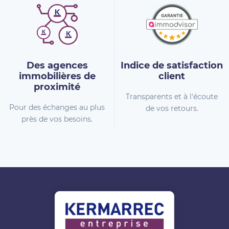
Des agences
Indice de
satisfaction
immobilières
de
client
proximité
Transparents et à l'écoute
Pour des échanges au plus
de vos retours.
près de vos besoins.