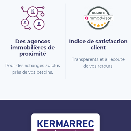
Des agences
Indice de
satisfaction
immobilières
de
client
proximité
Transparents et à l'écoute
Pour des échanges au plus
de vos retours.
près de vos besoins.