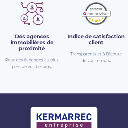
Des agences
Indice de
satisfaction
immobilières
de
client
proximité
Transparents et à l'écoute
Pour des échanges au plus
de vos retours.
près de vos besoins.