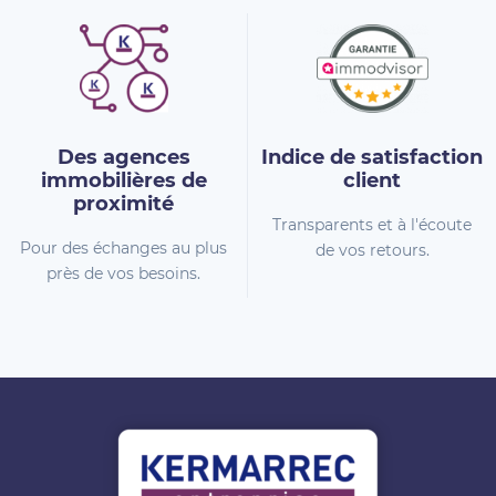
Des agences
Indice de
satisfaction
immobilières
de
client
proximité
Transparents et à l'écoute
Pour des échanges au plus
de vos retours.
près de vos besoins.